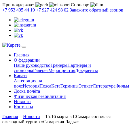
При поддержке:
Спонсор:
+7 953 495 44 19
+7 927 424 98 02
Закажите обратный звонок
Главная
О федерации
Наше руководство
Тренеры
Партнёры и
спонсоры
Галерея
Мероприятия
Документы
Каратэ
Аттестация на
пояс
История
Пояса
Ката
Термины
Этикет
Литература
Филь
Доска почёта
Физическая реабилитация
Новости
Контакты
Главная
Новости
15-16 марта в Г.Самара состоялся
ежегодный турнир «Самарская Ладья»