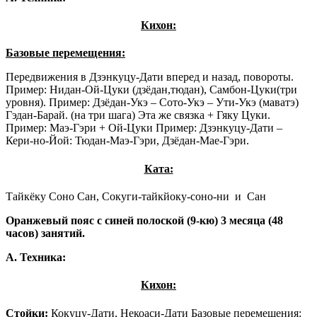
Кихон:
Базовые перемещения:
Передвижения в Дзэнкуцу-Дати вперед и назад, повороты.
Пример: Нидан-Ой-Цуки (дзёдан,тюдан), Самбон-Цуки(три
уровня). Пример: Дзёдан-Укэ – Сото-Укэ – Ути-Укэ (маватэ)
Гэдан-Барай. (на три шага) Эта же связка + Гяку Цуки.
Пример: Маэ-Гэри + Ой-Цуки Пример: Дзэнкуцу-Дати –
Кери-но-Йой: Тюдан-Маэ-Гэри, Дзёдан-Мае-Гэри.
Ката:
Тайкёку Соно Сан, Сокуги-тайкйоку-соно-ни и Сан
Оранжевый пояс с синей полоской (9-кю) 3 месяца (48
часов) занятий.
А. Техника:
Кихон:
Стойки:
Кокуцу-Дати, Некоаси-Дати Базовые перемещения: