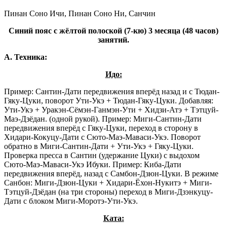
Пинан Соно Ичи, Пинан Соно Ни, Санчин
Синий пояс с жёлтой полоской (7-кю) 3 месяца (48 часов)
занятий.
А. Техника:
Идо:
Пример: Сантин-Дати передвижения вперёд назад и с Тюдан-
Гяку-Цуки, поворот Ути-Укэ + Тюдан-Гяку-Цуки. Добавляя:
Ути-Укэ + Уракэн-Сёмэн-Ганмэн-Ути + Хидзи-Атэ + Тэтцуй-
Маэ-Дзёдан. (одной рукой). Пример: Миги-Сантин-Дати
передвижения вперёд с Гяку-Цуки, переход в сторону в
Хидари-Кокуцу-Дати с Сюто-Маэ-Маваси-Укэ. Поворот
обратно в Миги-Сантин-Дати + Ути-Укэ + Гяку-Цуки.
Проверка пресса в Сантин (удержание Цуки) с выдохом
Сюто-Маэ-Маваси-Укэ Ибуки. Пример: Киба-Дати
передвижения вперёд, назад с Самбон-Дзюн-Цуки. В режиме
Санбон: Миги-Дзюн-Цуки + Хидари-Ёхон-Нукитэ + Миги-
Тэтцуй-Дзёдан (на три стороны) переход в Миги-Дзэнкуцу-
Дати с блоком Миги-Моротэ-Ути-Укэ.
Ката: