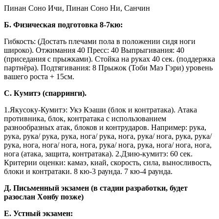
Пинан Соно Ичи, Пинан Соно Ни, Санчин
Б. Физическая подготовка 8-7кю:
Гибкость: (Достать плечами пола в положении сидя ноги
широко). Отжимания 40 Пресс: 40 Выпрыгивания: 40
(приседания с прыжками). Стойка на руках 40 сек. (поддержка
партнёра). Подтягивания: 8 Прыжок (Тоби Маэ Гэри) уровень
вашего роста + 15см.
С. Кумитэ (спарринги).
1.Якусоку-Кумитэ: Укэ Кэаши (блок и контратака). Атака
противника, блок, контратака с использованием
разнообразных атак, блоков и контрударов. Например: рука,
рука, рука/ рука, рука, нога/ рука, нога, рука/ нога, рука, рука/
рука, нога, нога/ нога, нога, рука/ нога, рука, нога/ нога, нога,
нога (атака, защита, контратака). 2.Дзию-кумитэ: 60 сек.
Критерии оценки: камаэ, киай, скорость, сила, выносливость,
блоки и контратаки. 8 кю-3 раунда. 7 кю-4 раунда.
Д. Письменный экзамен (в стадии разработки, будет
разослан Хонбу позже)
Е. Устный экзамен: