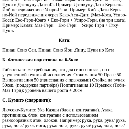
Цуки в Дзэнкуцу-Дати 45. Пример: Дзэнкуцу-Дати Кери-но-
Йой передвижения с Усиро-Гэри. Пример: Киба-Дати Кери-
но-Йой передвижения через Какэ-Аси-Дати (Маэ-Коса, Усиро-
Коса): Ёко-Гэри-Кэагэ + Ёко-Гэри + Усиро-Гэри. (на три шага).
Пример: Камаэ: Маэ-Гэри + Ёко-Гэри + Усиро-Гэри + Гяку-
Цуки.
Ката:
Пинан Соно Сан, Пинан Соно Йон ,Янцу, Цуки но Ката
Б. Физическая подготовка на 6-5кю:
Гибкость: те же требования, что для синего пояса, но с
улучшенной техникой исполнения. Отжимания 50 Пресс 50
Выпрыгивания 50 (приседания с прыжками) Стойка на руках
50сек. (поддержка партнёра) Подтягивания 10 Прыжок (Тоби-
Маэ-Гэри): уровень вашего роста + 20см
С. Кумитэ (спарринги):
Якусоку-Кумитэ: Укэ Каэши (блок и контратака). Атака
противника, блок, контратака с использованием
разнообразных атак, блоков. Например: рука, рука, рука/ рука,
рука, нога/ рука, нога, рука/ нога, рука, рука/ рука, нога, нога/