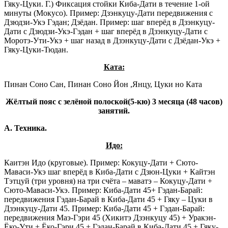
Гяку-Цуки. Г.) Фиксация стойки Киба-Дати в течение 1-ой
минуты (Мокусо). Пример: Дзэнкуцу-Дати передвижения с
Дзюдзи-Укэ Гэдан; Дзёдан. Пример: шаг вперёд в Дзэнкуцу-
Дати с Дзюдзи-Укэ-Гэдан + шаг вперёд в Дзэнкуцу-Дати с
Моротэ-Ути-Укэ + шаг назад в Дзэнкуцу-Дати с Дзёдан-Укэ +
Гяку-Цуки-Тюдан.
Ката:
Пинан Соно Сан, Пинан Соно Йон ,Янцу, Цуки но Ката
Жёлтый пояс с зелёной полоской(5-кю) 3 месяца (48 часов)
занятий.
А. Техника.
Идо:
Каитэн Идо (круговые). Пример: Кокуцу-Дати + Сюто-
Маваси-Укэ шаг вперёд в Киба-Дати с Дзюн-Цуки + Кайтэн
Тэтцуй (три уровня) на три счёта – маватэ – Кокуцу-Дати +
Сюто-Маваси-Укэ. Пример: Киба-Дати 45+ Гэдан-Барай:
передвижения Гэдан-Барай в Киба-Дати 45 + Гяку – Цуки в
Дзэнкуцу-Дати 45. Пример: Киба-Дати 45 + Гэдан-Барай:
передвижения Маэ-Гэри 45 (Хикитэ Дзэнкуцу 45) + Уракэн-
Ёко-Ути + Ёко-Гэри 45 + Гэдан-Барай в Киба-Дати 45 + Гяку-