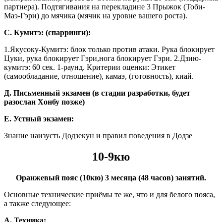
партнера). Подтягивания на перекладине 3 Прыжок (Тоби-
Маэ-Гэри) до мячика (мячик на уровне вашего роста).
С. Кумитэ: (спарринги):
1.Якусоку-Кумитэ: блок только против атаки. Рука блокирует
Цуки, рука блокирует Гэри,нога блокирует Гэри. 2.Дзию-
кумитэ: 60 сек. 1-раунд. Критерии оценки: Этикет
(самообладание, отношение), камаэ, (готовность), киай.
Д. Письменный экзамен (в стадии разработки, будет
разослан Хонбу позже)
Е. Устный экзамен:
Знание наизусть Додзекун и правил поведения в Додзе
10-9кю
Оранжевый пояс (10кю) 3 месяца (48 часов) занятий.
Основные технические приёмы те же, что и для белого пояса,
а также следующее:
А. Техника: