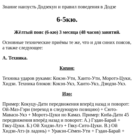
Знание наизусть Додзекун и правил поведения в Додзе
6-5кю.
Жёлтый пояс (6-кю) 3 месяца (48 часов) занятий.
Основные технические приёмы те же, что и для синих поясов,
а также следующее:
А. Техника.
Кихон:
Техника ударов руками: Кокэн-Ути, Хаито-Ути, Моротэ-Цуки,
Хидзи. Техника блоков: Кокэн-Укэ, Хаито-Укэ, Дзюдзи-Укэ.
Идо:
Пример: Кокуцу-Дати передвижения вперёд назад и поворот:
Ой-Маэ-Гэри (переход в следующую позицию) + Сюто-
Маваси-Укэ + Моротэ-Цуки но Камаз. Пример: Киба-Дати 45
передвижения вперёд назад и поворот: А.) Гэдан-Барай +
Гяку-Цуки. Б.) Ой Хидзи-Атэ + Гяку-Сито-Цуки. В.) Ой
Хидзи-Атэ (в ладонь) + Уракэн-Сёмен-Ути + Гэдан-Барай +