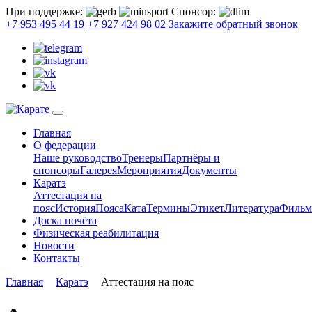
При поддержке:
Спонсор:
+7 953 495 44 19
+7 927 424 98 02
Закажите обратный звонок
Главная
О федерации
Наше руководство
Тренеры
Партнёры и
спонсоры
Галерея
Мероприятия
Документы
Каратэ
Аттестация на
пояс
История
Пояса
Ката
Термины
Этикет
Литература
Филь
Доска почёта
Физическая реабилитация
Новости
Контакты
Главная
Каратэ
Аттестация на пояс