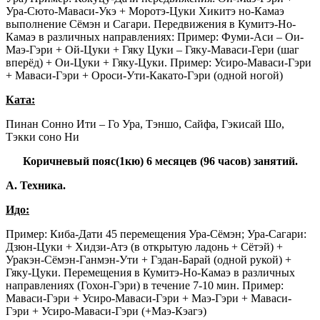
Ура-Сюто-Маваси-Укэ + Моротэ-Цуки Хикитэ но-Камаэ
выполнение Сёмэн и Сагари. Передвижения в Кумитэ-Но-
Камаэ в различных направлениях: Пример: Фуми-Аси – Ои-
Маэ-Гэри + Ой-Цуки + Гяку Цуки – Гяку-Маваси-Гери (шаг
вперёд) + Ои-Цуки + Гяку-Цуки. Пример: Усиро-Маваси-Гэри
+ Маваси-Гэри + Ороси-Ути-Какато-Гэри (одной ногой)
Ката:
Пинан Сонно Ити – Го Ура, Тэншо, Сайфа, Гэкисай Шо,
Тэкки соно Ни
Коричневый пояс(1кю) 6 месяцев (96 часов) занятий.
А. Техника.
Идо:
Пример: Киба-Дати 45 перемещения Ура-Сёмэн; Ура-Сагари:
Дзюн-Цуки + Хидзи-Атэ (в открытую ладонь + Сётэй) +
Уракэн-Сёмэн-Ганмэн-Ути + Гэдан-Барай (одной рукой) +
Гяку-Цуки. Перемещения в Кумитэ-Но-Камаэ в различных
направлениях (Гохон-Гэри) в течение 7-10 мин. Пример:
Маваси-Гэри + Усиро-Маваси-Гэри + Маэ-Гэри + Маваси-
Гэри + Усиро-Маваси-Гэри (+Маэ-Кэагэ)