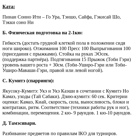
Ката:
Пинан Сонно Ити – Го Ура, Тэншо, Сайфа, Гэкисай Шо,
Тэкки соно Ни
Б. Физическая подготовка на 2-1кю:
Гибкость (достать грудной клеткой пола в положении сидя
ноги широко). Отжимания 100 Пресс 100 Выпрыгивания 100
(приседания с прыжками). Стойка на руках ЭОсек.
(поддержка партнёра). Подтягивания 15 Прыжок (Тоби Гэри)
уровень вашего роста + 30см. (Тоби-Уширо-Гэри или Тоби-
Уширо-Маваши-Гэри, правой или левой ногой).
С. Кумитэ (спарринги):
Якусоку-Кумитэ: Укэ и Укэ Каэши в сочетании с Кумитэ Но
Камаэ, уходы (Тай Сабаки). Дзию-кумитэ: 60 сек. Критерии
оценки: Камаэ, Киай, скорость, сила, выносливость, блоки и
контратаки, ритм. Соответствие (техники работы рук и ног),
комбинации, перемещения. 2 кю- 9 раундов. 1 кю-10 раундов.
Д. Тамэсивари.
Разбивание предметов по правилам IКО для турниров.