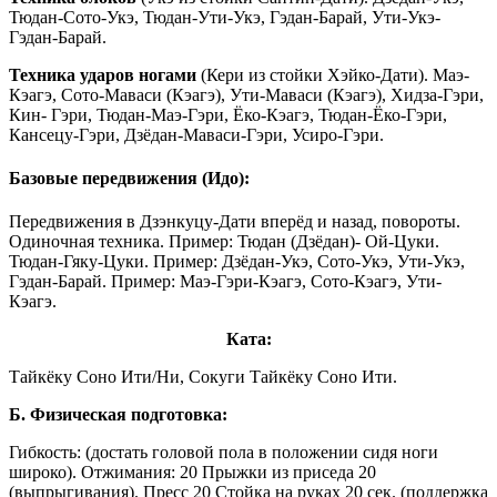
Тюдан-Сото-Укэ, Тюдан-Ути-Укэ, Гэдан-Барай, Ути-Укэ-
Гэдан-Барай.
Техника ударов ногами
(Кери из стойки Хэйко-Дати). Маэ-
Кэагэ, Сото-Маваси (Кэагэ), Ути-Маваси (Кэагэ), Хидза-Гэри,
Кин- Гэри, Тюдан-Маэ-Гэри, Ёко-Кэагэ, Тюдан-Ёко-Гэри,
Кансецу-Гэри, Дзёдан-Маваси-Гэри, Усиро-Гэри.
Базовые передвижения (Идо):
Передвижения в Дзэнкуцу-Дати вперёд и назад, повороты.
Одиночная техника. Пример: Тюдан (Дзёдан)- Ой-Цуки.
Тюдан-Гяку-Цуки. Пример: Дзёдан-Укэ, Сото-Укэ, Ути-Укэ,
Гэдан-Барай. Пример: Маэ-Гэри-Кэагэ, Сото-Кэагэ, Ути-
Кэагэ.
Ката:
Тайкёку Соно Ити/Ни, Сокуги Тайкёку Соно Ити.
Б. Физическая подготовка:
Гибкость: (достать головой пола в положении сидя ноги
широко). Отжимания: 20 Прыжки из приседа 20
(выпрыгивания). Пресс 20 Стойка на руках 20 сек. (поддержка