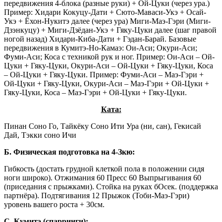
передвижения 4-блока (разные руки) + Ой-Цуки (через ура.)
Пример: Хидари Кокуцу-Дати + Сюто-Маваси-Укэ + Осай-
Укэ + Ёхон-Нукитэ далее (через ура) Миги-Маэ-Гэри (Миги-
Дзэнкуцу) + Миги-Дзёдан-Укэ + Гяку-Цуки далее (шаг правой
ногой назад) Хидари-Киба-Дати + Гэдан-Барай. Базовые
передвижения в Кумитэ-Но-Камаэ: Ои-Аси; Окури-Аси;
Фуми-Аси; Коса с техникой рук и ног. Пример: Ои-Аси – Ой-
Цуки + Гяку-Цуки, Окури-Аси – Ой-Цуки + Гяку-Цуки, Коса
– Ой-Цуки + Гяку-Цуки. Пример: Фуми-Аси – Маэ-Гэри +
Ой-Цуки + Гяку-Цуки, Окури-Аси – Маэ-Гэри + Ой-Цуки +
Гяку-Цуки, Коса – Маэ-Гэри + Ой-Цуки + Гяку-Цуки.
Ката:
Пинан Соно Го, Тайкёку Соно Ити Ура (ни, сан), Гекисай
Дай, Тэкки соно Ичи
Б. Физическая подготовка на 4-Зкю:
Гибкость (достать грудной клеткой пола в положении сидя
ноги широко). Отжимания 60 Пресс 60 Выпрыгивания 60
(приседания с прыжками). Стойка на руках бОсек. (поддержка
партнёра). Подтягивания 12 Прыжок (Тоби-Маэ-Гэри)
уровень вашего роста + 30см.
С. Кумитэ (спарринги):