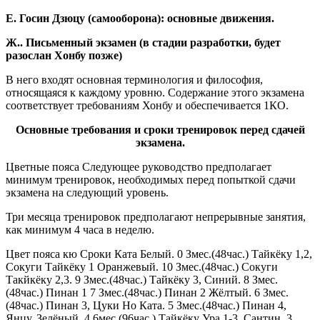
Е. Госин Дзюцу (самооборона): основные движения.
Ж.. Письменный экзамен (в стадии разработки, будет
разослан Хонбу позже)
В него входят основная терминология и философия,
относящаяся к каждому уровню. Содержание этого экзамена
соответствует требованиям Хонбу и обеспечивается 1КО.
Основные требования и сроки тренировок перед сдачей
экзамена.
Цветные пояса Следующее руководство предполагает
минимум тренировок, необходимых перед попыткой сдачи
экзамена на следующий уровень.
Три месяца тренировок предполагают непрерывные занятия,
как минимум 4 часа в неделю.
Цвет пояса кю Сроки Ката Белый. 0 Змес.(48час.) Тайкёку 1,2,
Сокуги Тайкёку 1 Оранжевый. 10 Змес.(48час.) Сокуги
Такйкёку 2,3. 9 Змес.(48час.) Тайкёку 3, Синий. 8 Змес.
(48час.) Пинан 1 7 Змес.(48час.) Пинан 2 Жёлтый. 6 Змес.
(48час.) Пинан 3, Цуки Но Ката. 5 Змес.(48час.) Пинан 4,
Янцу. Зелёный. 4 6мес.(96час.) Тайкёку Ура 1-3, Сантин. 3