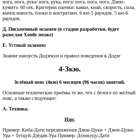
нога, нога, рука/ нога, рука, нога/ нога, нога, нога. Дзию-
кумитэ: 60 сек. Критерии оценки: камаэ, киай, скорость, сила,
выносливость, блоки и контратаки. 6 кю-5 раундов. 5 кю-6
раундов.
Д. Письменный экзамен (в стадии разработки, будет
разослан Хонбу позже)
Е. Устный экзамен:
Знание наизусть Додзекун и правил поведения в Додзе
4-Зкю.
Зелёный пояс (4кю) 6 месяцев (96 часов) занятий.
Основные технические приёмы те же, что с белого по жёлтый
пояс, а также следующее:
А. Техника.
Идо:
Пример: Киба-Дати передвижения Дзюн-Цуки + Дзюн-Цуки-
Ура + Тетцуй-Дзёдан-Ура Пример: Дзэнкуцу-Дати