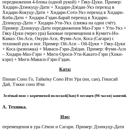
передвижения 4-блока (одной рукой) + Гяку-Цуки. Пример:
Хидари-Дзэнкуцу-Дати + Хидари-Дзёдан-Укэ переход в
Хидари-Кокуцу-Дати + Хидари-Сото-Укэ переход в Хидари-
Киба-Дати + Хидари-Гэдан-Барай переход в Хидари-
Дзэнкуцу-Дати + Хидари-Ути-Укэ. (связка на один счёт).
Пример: Дзэнкуцу-Дати передвижения Маэ-Гэри + Ути-Укэ +
Гяку-Цуки (через ура) Базовые перемещения в Кумитэ-Но-
Камаэ: Ои-Аси, Окури-Аси, Фуми-Аси, Коса (Сагари) с
техникой рук и ног. Пример: Ой-Аси – Ой-Цуки + Гяку-Цуки
+ Коса (разножка) + Маваси-Гэри-Дзёдан. Пример: Фуми-Аси
– Хидари-Маэ-Гэри + Миги-Ороси-Ути-Какато-Гэри (Хики-
кэри) + Миги-Маваси-Гэри-Гэдан.
Ката:
Пинан Соно Го, Тайкёку Соно Ити Ура (ни, сан), Гекисай
Дай, Тэкки соно Ичи
Зелёный пояс с коричневой полоской(Зкю) 6 месяцев (96 часов) занятий.
А. Техника.
Идо:
перемещения в ура Сёмэн и Сагари. Пример: Дзэнкуцу-Дати