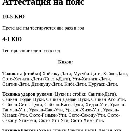
Аттестация на пояс
10-5 КЮ
Претенденты тестируются два раза в год
4-1 КЮ
Тестирование один раз в год
Кихон:
Тачиката (стойки)
Хэйсоку-Дати, Мусуби-Дати, Хэйко-Дати,
Сото-Хатидзи-Дати (Сизэн-Дати), Ути-Хатидзи-Дати,
Сантин-Дати, Дзэнкуцу-Дати, Киба-Дати, Цуруаси-Дати.
Техника ударов
руками
(Цуки из стойки Сантин-Дати).
Сэйкэн-Тюдан-Цуки, Сэйкэн-Дзёдан-Цуки, Сэйкэн-Аго-Ути,
Сэйкэн-Сита- Цуки, Сэйкэн-Каги-Цуки, Хидзи-Ути, Уракэн-
Ганмэн-Ути, Уракэн-Саю-Ути, Уракэн-Хизо-Ути, Уракэн-
Маваси-Ути, Сюто-Ганмэн-Ути, Сюто-Сакоцу-Ути, Сюто-
Сакоцу-Утикоми, Сюто-Ути-Ути, Сюто-Хизо-Ути.
Техника блоков
(Укэ из стойки Сантин-Дати). Дзёдан-Укэ,