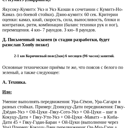
Якусоку-Кумитэ: Укэ и Укэ Каэши в сочетании с Кумитэ-Но-
Камаэ. (из боевой стойки). Дзию-кумитэ: 60 сек. Критерии
оценки: камаэ, киай, скорость, сила, выносливость, блоки и
контратаки, ритм, комбинации (баланс техники рук и ног),
перемещения. 4 кю- 7 раундов. З кю- 8 раундов.
Д. Письменный экзамен (в стадии разработки, будет
разослан Хонбу позже)
2-1 кю Коричневый пояс(2кю) 6 месяцев (96 часов) занятий.
Основные технические приёмы те же, что поясов с белого по
зеленый, а также следующее:
А. Техника.
Идо:
Умение выполнять передвижения: Ура-Сёмэн, Ура-Сагари в
разных стойках. Пример: Дзэнкуцу-Дати передвижения: Гяку-
Дзёдан-Укэ + Ой-Цуки -Гяку-Сото-Укэ + Ой-Цуки – шаг в
Кокуцу-Дати + Гяку-Ути-Укэ + Ой-Цуки -Маватэ – в Киба-
Дати 45 + Гяку-Гэдан-Бараи + Ой-Цуки (выполнение через
Ура) Пример: Кокуцу-Дачи передвижения: Ои-Маэ-Гэри +