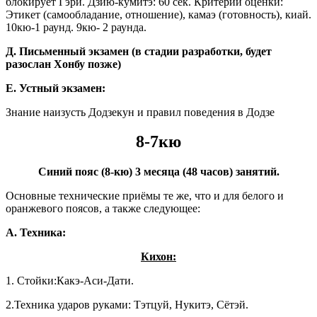
блокирует Гэри. Дзию-кумитэ: 60 сек. Критерии оценки:
Этикет (самообладание, отношение), камаэ (готовность), киай.
10кю-1 раунд. 9кю- 2 раунда.
Д. Письменный экзамен (в стадии разработки, будет
разослан Хонбу позже)
Е. Устный экзамен:
Знание наизусть Додзекун и правил поведения в Додзе
8-7кю
Синий пояс (8-кю) 3 месяца (48 часов) занятий.
Основные технические приёмы те же, что и для белого и
оранжевого поясов, а также следующее:
А. Техника:
Кихон:
1. Стойки:Какэ-Аси-Дати.
2.Техника ударов руками: Тэтцуй, Нукитэ, Сётэй.