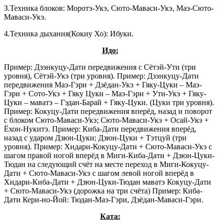
З.Техника блоков: Моротэ-Укэ, Сюто-Маваси-Укэ, Маэ-Сюто-
Маваси-Укэ.
4.Техника дыхания(Кокиу Хо): Ибуки.
Идо:
Пример: Дзэнкуцу-Дати передвижения с Сётэй-Ути (три
уровня), Сётэй-Укэ (три уровня). Пример: Дзэнкуцу-Дати
передвижения Маэ-Гэри + Дзёдан-Укэ + Гяку-Цуки – Маэ-
Гэри + Сото-Укэ + Гяку Цуки – Маэ-Гэри + Ути-Укэ + Гяку-
Цуки – маватэ – Гэдан-Барай + Гяку-Цуки. (Цуки три уровня).
Пример: Кокуцу-Дати передвижения вперёд, назад и поворот
с блоком Сюто-Маваси-Укэ; Сюто-Маваси-Укэ + Осай-Укэ +
Ёхон-Нукитэ. Пример: Киба-Дати передвижения вперёд,
назад с ударом Дзюн-Цуки; Дзюн-Цуки + Тэтцуй (три
уровня). Пример: Хидари-Кокуцу-Дати + Сюто-Маваси-Укэ с
шагом правой ногой вперёд в Миги-Киба-Дати + Дзюн-Цуки-
Тюдан на следующий счёт на месте переход в Миги-Кокуцу-
Дати + Сюто-Маваси-Укэ с шагом левой ногой вперёд в
Хидари-Киба-Дати + Дзюн-Цуки-Тюдан маватэ Кокуцу-Дати
+ Сюто-Маваси-Укэ (дорожка на три счёта) Пример: Киба-
Дати Кери-но-Йой: Тюдан-Маэ-Гэри, Дзёдан-Маваси-Гэри.
Ката: