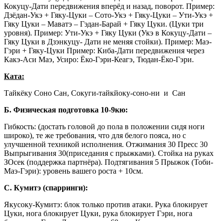
Кокуцу-Дати передвижения вперёд и назад, поворот. Пример:
Дзёдан-Укэ + Гяку-Цуки – Сото-Укэ + Гяку-Цуки – Ути-Укэ +
Гяку Цуки – Маватэ – Гэдан-Барай + Гяку Цуки. (Цуки три
уровня). Пример: Ути-Укэ + Гяку Цуки (Укэ в Кокуцу-Дати –
Гяку Цуки в Дзэнкуцу- Дати не меняя стойки). Пример: Маэ-
Гэри + Гяку-Цуки Пример: Киба-Дати передвижения через
Какэ-Аси Маэ, Усиро: Ёко-Гэри-Кеагэ, Тюдан-Ёко-Гэри.
Ката:
Тайкёку Соно Сан, Сокуги-тайкйоку-соно-ни и Сан
Б. Физическая подготовка 10-9кю:
Гибкость: (достать головой до пола в положении сидя ноги
широко), те же требования, что для белого пояса, но с
улучшенной техникой исполнения. Отжимания 30 Пресс 30
Выпрыгивания 30(приседания с прыжками). Стойка на руках
ЗОсек (поддержка партнёра). Подтягивания 5 Прыжок (Тоби-
Маэ-Гэри): уровень вашего роста + 10см.
С. Кумитэ (спарринги):
Якусоку-Кумитэ: блок только против атаки. Рука блокирует
Цуки, нога блокирует Цуки, рука блокирует Гэри, нога