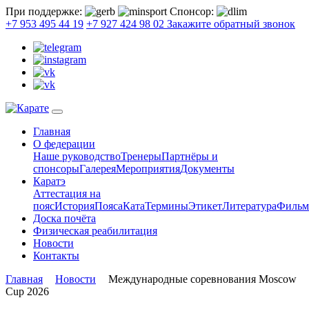
При поддержке:
Спонсор:
+7 953 495 44 19
+7 927 424 98 02
Закажите обратный звонок
Главная
О федерации
Наше руководство
Тренеры
Партнёры и
спонсоры
Галерея
Мероприятия
Документы
Каратэ
Аттестация на
пояс
История
Пояса
Ката
Термины
Этикет
Литература
Филь
Доска почёта
Физическая реабилитация
Новости
Контакты
Главная
Новости
Международные соревнования Moscow
Cup 2026